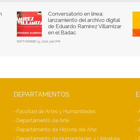
n
Conversatorio en línea:
lanzamiento del archivo digital
de Eduardo Ramírez Villamizar
en el Badac
SEPTIEMBRE 13, 2022 3:00 PM
DEPARTAMENTOS
E
Facultad de Artes y Humanidades
Departamento de Arte
Departamento de Historia del Arte
Departamento de Humanidades y Literatura