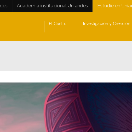
ades
Academia institucional Uniandes
Estudie en Uni
El Centro
Investigación y Creación