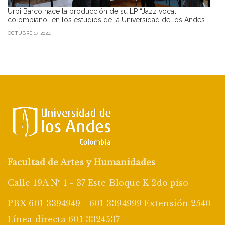
Urpi Barco hace la producción de su LP “Jazz vocal
colombiano” en los estudios de la Universidad de los Andes
OCTUBRE 17, 2024
Facultad de Artes y Humanidades
Calle 19A Nº 1 - 37 Este Bloque K 2do piso
PBX 601 3394949 - 601 3394999 Extensión 2540
Línea directa 601 3324537