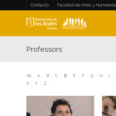
Contacto
Facultad de Artes y Humanid
Professors
All
A
B
C
D
E
F
G
H
I
X
Y
Z