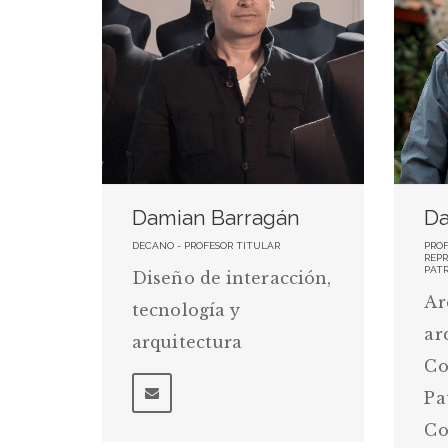
Damian Barragán
Da
DECANO - PROFESOR TITULAR
PROF
REP
PAT
Diseño de interacción,
Ar
tecnología y
ar
arquitectura
Co
Pa
Co