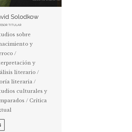
vid Solodkow
FESOR TITULAR
tudios sobre
nacimiento y
rroco /
terpretación y
lisis literario /
oría literaria /
tudios culturales y
mparados / Crítica
xtual