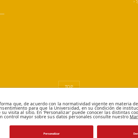
TOP
ión
reto 1297 del 30 de
ía jurídica: Resolución
.