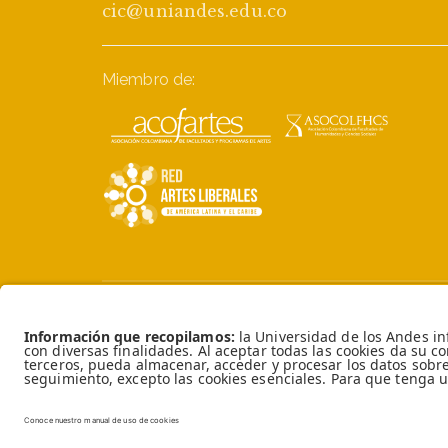
cic@uniandes.edu.co
Miembro de:
Universidad de los Andes | Vigilada MinEducac
Reconocimiento como Universidad: Dec
mayo de 1964. Reconocimiento personer
28 del 23 de febrero de 1949 MinJusticia