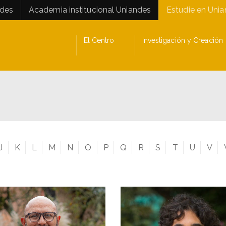
ades
Academia institucional Uniandes
Estudie en Uni
El Centro
Investigación y Creación
J
K
L
M
N
O
P
Q
R
S
T
U
V