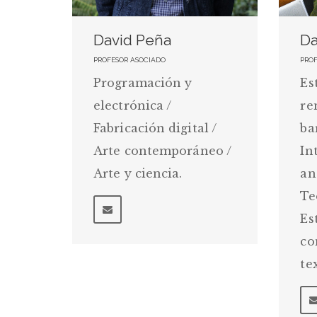
David Peña
Da
PROFESOR ASOCIADO
PRO
Programación y
Es
electrónica /
re
Fabricación digital /
ba
Arte contemporáneo /
In
Arte y ciencia.
aná
Te
Es
co
te