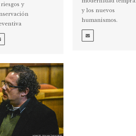
modernidad tempra
 riesgos y
y los nuevos
nservación
humanismos.
eventiva