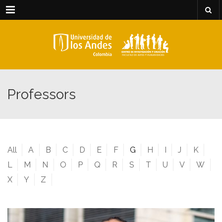
Menu
Professors
All
A
B
C
D
E
F
G
H
I
J
K
L
M
N
O
P
Q
R
S
T
U
V
W
X
Y
Z