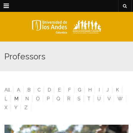
Menu
Professors
All
A
B
C
D
E
F
G
H
I
J
K
L
M
N
O
P
Q
R
S
T
U
V
W
X
Y
Z