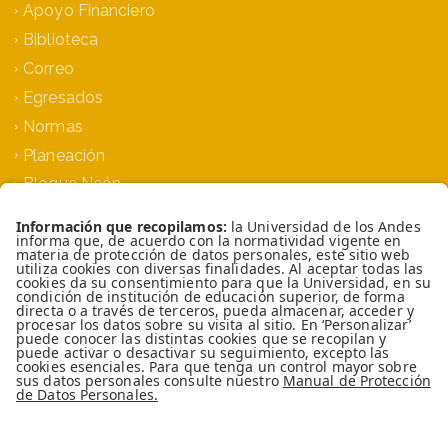
Apoyo Financiero
Biblioteca
Correo
Egresados
Normas
Planeación
Bloque Neón
Siprae
TOP
Universidad de los Andes | Vigilada MinEducación
Reconocimiento como Universidad: Decreto
1297 del 30 de mayo de 1964. Reconocimiento