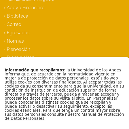
Apoyo Financiero
Biblioteca
Correo
Egresados
Normas
Planeación
Bloque Neón
Siprae
TOP
Universidad de los Andes | Vigilada MinEducación
Reconocimiento como Universidad: Decreto
1297 del 30 de mayo de 1964. Reconocimiento