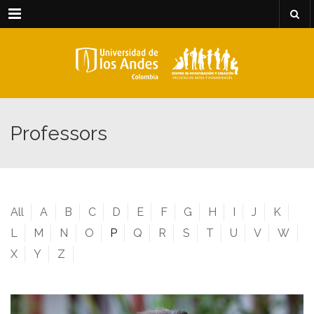
Menu
Professors
All
A
B
C
D
E
F
G
H
I
J
K
L
M
N
O
P
Q
R
S
T
U
V
W
X
Y
Z