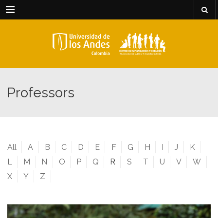
Menu
Professors
All
A
B
C
D
E
F
G
H
I
J
K
L
M
N
O
P
Q
R
S
T
U
V
W
X
Y
Z