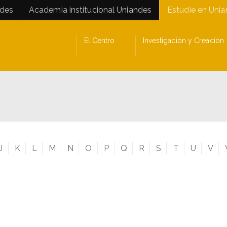
ades
Academia institucional Uniandes
Estudie en Uni
El Centro
Investigación y Creación
J
K
L
M
N
O
P
Q
R
S
T
U
V