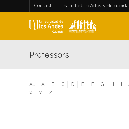
Contacto
Facultad de Artes y Humanid
Professors
All
A
B
C
D
E
F
G
H
I
X
Y
Z