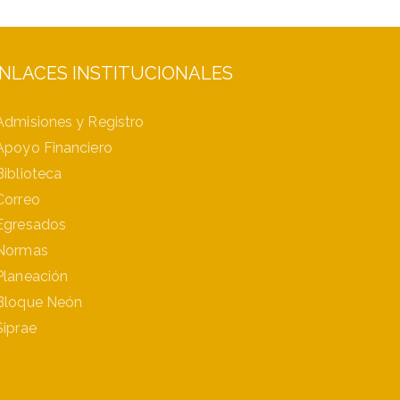
NLACES INSTITUCIONALES
Admisiones y Registro
Apoyo Financiero
Biblioteca
Correo
Egresados
Normas
Planeación
Bloque Neón
Siprae