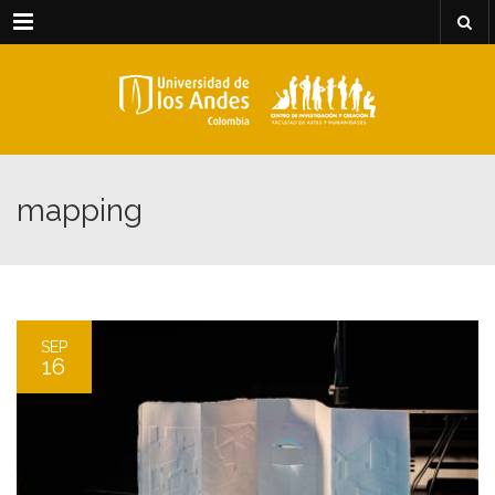
Menu
mapping
SEP
16