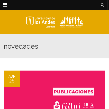
Menu
novedades
ABR
26