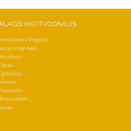
NLACES INSTITUCIONALES
Admisiones y Registro
Apoyo Financiero
Biblioteca
Correo
Egresados
Normas
Planeación
Bloque Neón
Siprae