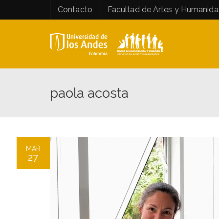
Contacto
Facultad de Artes y Humanid
paola acosta
MAR
27