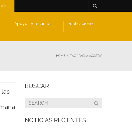
andes
Apoyos y recursos
Publicaciones
HOME
TAG "PAOLA ACOSTA"
BUSCAR
 las
emana
NOTICIAS RECIENTES